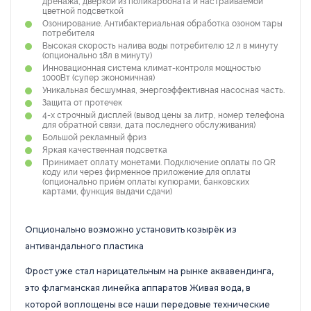
дренажа, дверкой из поликарбоната и настраиваемой
цветной подсветкой
Озонирование. Антибактериальная обработка озоном тары
потребителя
Высокая скорость налива воды потребителю 12 л в минуту
(опционально 18л в минуту)
Инновационная система климат-контроля мощностью
1000Вт (супер экономичная)
Уникальная бесшумная, энергоэффективная насосная часть.
Защита от протечек
4-х строчный дисплей (вывод цены за литр, номер телефона
для обратной связи, дата последнего обслуживания)
Большой рекламный фриз
Яркая качественная подсветка
Принимает оплату монетами. Подключение оплаты по QR
коду или через фирменное приложение для оплаты
(опционально приём оплаты купюрами, банковских
картами, функция выдачи сдачи)
Опционально возможно установить козырёк из
антивандального пластика
Фрост уже стал нарицательным на рынке аквавендинга,
это флагманская линейка аппаратов Живая вода, в
которой воплощены все наши передовые технические