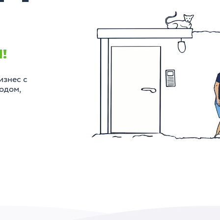
!
изнес с
одом,