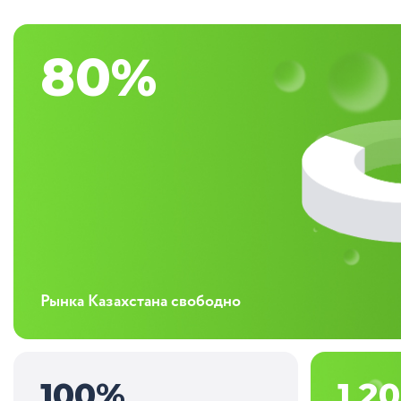
80
%
Рынка Казахстана свободно
100
%
1 2