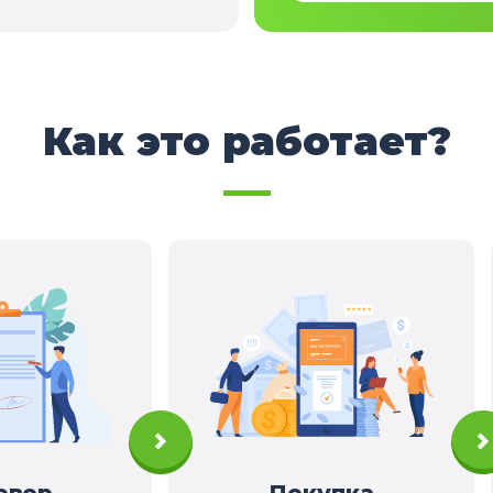
Как это работает?
овор
Покупка