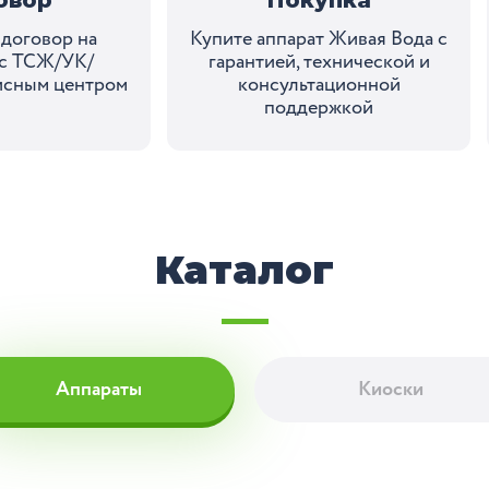
договор на
Купите аппарат Живая Вода с
 с ТСЖ/УК/
гарантией, технической и
исным центром
консультационной
поддержкой
Каталог
Аппараты
Киоски